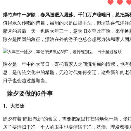
爆竹声中一岁除，春风送暖入屠苏。千门万户曈曈日，总把新
值得永久传唱的诗篇，虽用的只是白描手法，但渲染喜气洋洋
腊月的最后一天，也叫大年三十，意为旧岁至此而除，来年换
除夕是团圆的象征，漂泊在外的游子也总会想尽办法和家人团
除夕是一年中的大节日，寄托着家人之间沉甸甸的情感，也有很
息，是传统文化中的精髓，无论时代如何变迁，这些新年的老传
日子也会越过越顺当。
除夕要做的5件事
1、大扫除
除夕有着“除旧布新”的含义，需要把家里打扫得焕然一新，张
房子要清扫干净，个人的卫生也要清洁干净，洗澡、理发都要