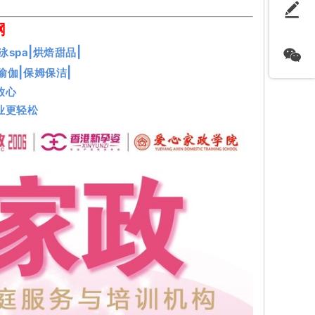
网
|
|
泳spa
烘焙甜品
|
|
瑜伽
保姆保洁
放心
业更轻松