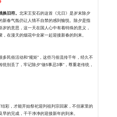
桃换旧符。
北宋王安石的这首《元日》是岁末除夕
的新春气氛仍让人情不自禁的感到愉悦。除夕是指
新岁的意思，这一天在国人心中有着特殊的意义，
聚，在漫天的烟花中全家一起迎接新春的到来。
多民俗活动和“规矩”，这些习俗流传千年，经久不
统别丢了，牢记除夕“做5事忌3事”，尊重老传统，
灯结彩，才能开始祭祀迎列祖列宗回家，不但家里的
及早的完成，干干净净的迎接新年的到来。