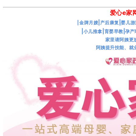
爱心e家
|
|
|金牌月嫂
产后康复
婴儿游
|
|
|
小儿推拿
育婴早教
孕产
家里请阿姨更
阿姨提升技能、就