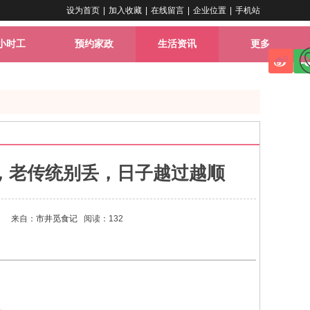
设为首页
|
加入收藏
|
在线留言
|
企业位置
|
手机站
小时工
预约家政
生活资讯
更多
”，老传统别丢，日子越过越顺
】
来自：
市井觅食记
阅读：132