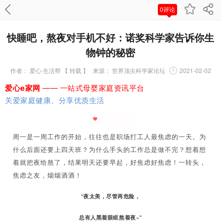
0评论
快睡吧，熬夜对手机不好：诺奖科学家告诉你生
物钟的秘密
作者：
爱心·生活帮 【 转载 】
来源：
世界顶尖科学家论坛
2021-02-02
爱心e家网
—— 一站式母婴家庭资讯平台
关爱家庭健康、分享优质生活
周一是一周工作的开始，往往也是职场打工人最焦虑的一天。为
什么后面还要上四天班？为什么手头的工作总是做不完？想着想
着就把夜给熬了，结果明天还要早起，好焦虑好焦虑！一转头，
焦虑之友，烟烟酒酒！
“夜太美，尽管再危险，
总有人黑着眼眶熬着夜~”