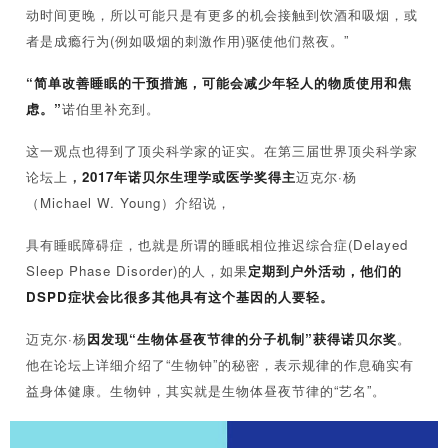
动时间更晚，所以可能只是有更多的机会接触到饮酒和吸烟，或
者是成瘾行为(例如吸烟的刺激作用)驱使他们熬夜。”
“简单改善睡眠的干预措施，可能会减少年轻人的物质使用和焦
虑。”
诺伯里补充到。
这一观点也得到了顶尖科学家的证实。在第三届世界顶尖科学家
论坛上
，
2017年诺贝尔生理学或医学奖得主
迈克尔·杨
（Michael W. Young）介绍说，
具有睡眠障碍症，也就是所谓的睡眠相位推迟综合症(Delayed
Sleep Phase Disorder)的人，如果
定期到户外活动，他们的
DSPD症状会比很多其他具有这个基因的人要轻。
迈克尔·杨
因发现“生物体昼夜节律的分子机制”获得诺贝尔奖
。
他在论坛上详细介绍了“生物钟”的秘密，表示规律的作息确实有
益身体健康。生物钟，其实就是生物体昼夜节律的“艺名”。