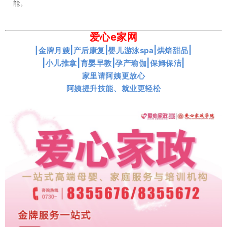
能。
爱心e家网
|
|
|
|
|金牌月嫂
产后康复
婴儿游泳spa
烘焙甜品
|
|
|
|
|
小儿推拿
育婴早教
孕产瑜伽
保姆保洁
家里请阿姨更放心
阿姨提升技能、就业更轻松