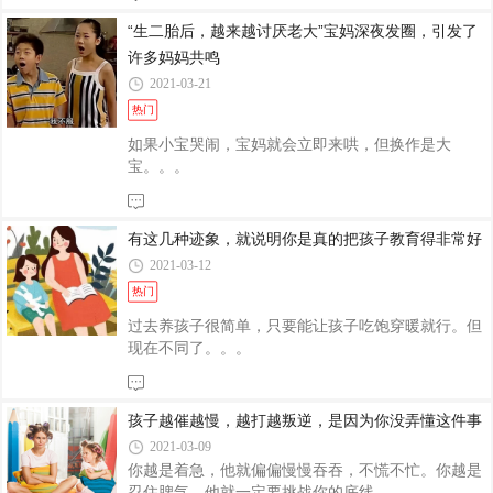
“生二胎后，越来越讨厌老大”宝妈深夜发圈，引发了
许多妈妈共鸣
2021-03-21
热门
如果小宝哭闹，宝妈就会立即来哄，但换作是大
宝。。。
有这几种迹象，就说明你是真的把孩子教育得非常好
2021-03-12
热门
过去养孩子很简单，只要能让孩子吃饱穿暖就行。但
现在不同了。。。
孩子越催越慢，越打越叛逆，是因为你没弄懂这件事
2021-03-09
你越是着急，他就偏偏慢慢吞吞，不慌不忙。你越是
忍住脾气，他就一定要挑战你的底线。。。