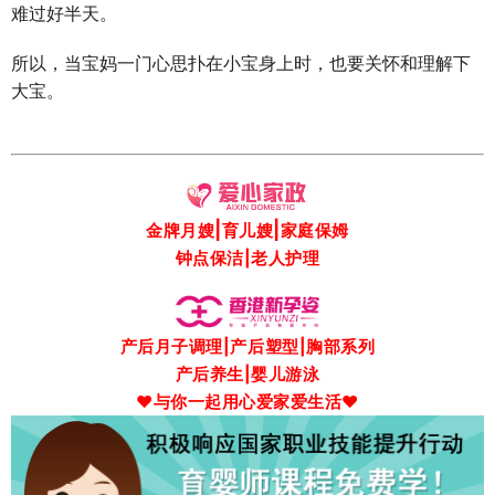
难过好半天。
所以，当宝妈一门心思扑在小宝身上时，也要关怀和理解下
大宝。
|
|
金牌月嫂
育儿嫂
家庭保
姆
钟点保洁|老人护理
产后月子调理|
产后塑型
|
胸部系列
产后养生
|婴儿游泳
❤与你一起用心爱家爱生活
❤