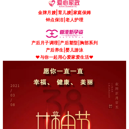
|
|
金牌月嫂
育儿嫂
家庭保
姆
钟点保洁|老人护理
产后月子调理|
产后塑型
|
胸部系列
产后养生
|婴儿游泳
❤与你一起用心爱家爱生活
❤