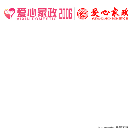
0730-8355676/8355672
403920309@qq.com
湖南省岳阳市岳阳楼区青年中路398号
恒泰大厦南栋4楼
（五里牌图桥小学公交站旁）